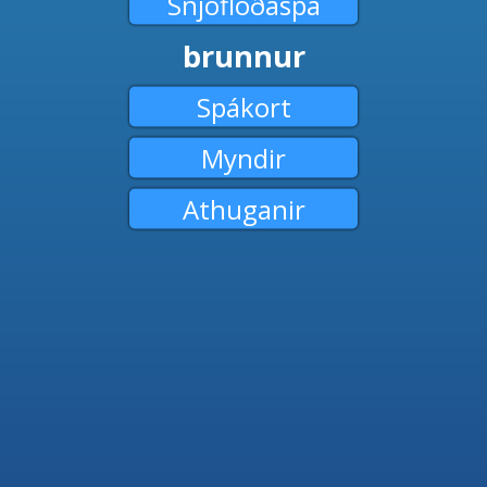
Snjóflóðaspá
brunnur
Spákort
Myndir
Athuganir